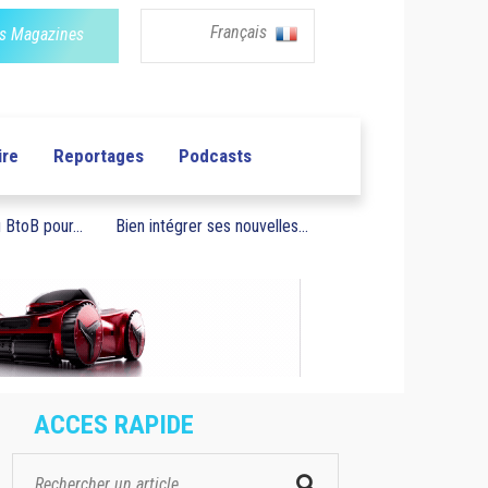
Français
s Magazines
ire
Reportages
Podcasts
BtoB pour...
Bien intégrer ses nouvelles...
ACCES RAPIDE