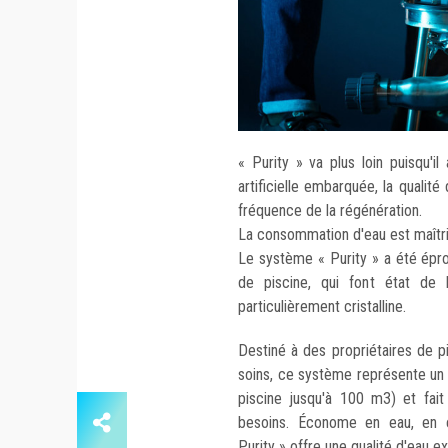
« Purity
» va plus loin puisqu'il
artificielle embarquée, la qualit
fréquence de la régénération.
La consommation d'eau est maîtris
Le système
« Purity
» a été épr
de piscine, qui font état de 
particulièrement cristalline.
Destiné à des propriétaires de p
soins, ce système représente un
piscine jusqu'à 100 m3) et fait
besoins. Économe en eau, en é
Purity
» offre une qualité d'eau 