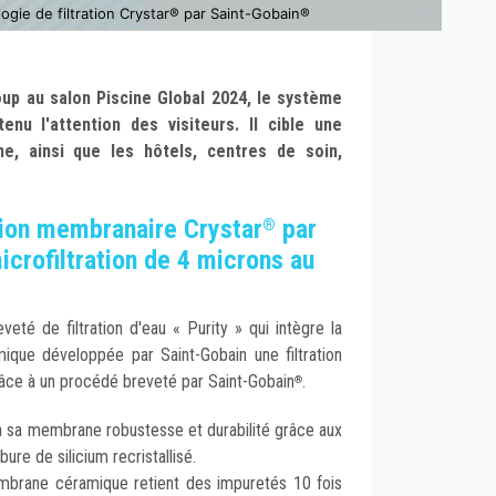
gie de filtration Crystar® par Saint-Gobain®
up au salon Piscine Global 2024, le système
tenu l'attention des visiteurs. Il cible une
e, ainsi que les hôtels, centres de soin,
tion membranaire Crystar
par
®
icrofiltration de 4 microns au
eveté de filtration d'eau
« Purity
» qui intègre la
que développée par Saint-Gobain une filtration
âce à un procédé breveté par Saint-Gobain
.
®
 sa membrane robustesse et durabilité grâce aux
ure de silicium recristallisé.
membrane céramique retient des impuretés 10 fois