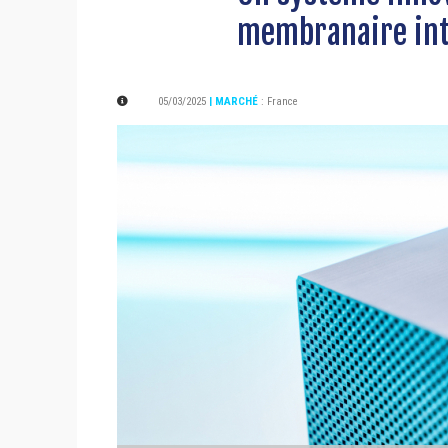
membranaire int
05/03/2025
| MARCHÉ
:
France