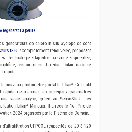
re régénératif à perlite
les générateurs de chlore in-situ Syclope se sont
seurs iSEC
complètement renouvelée, proposant
®
res : technologie adaptative, sécurité augmentée,
simplifiée, encombrement réduit, bilan carbone
t rapide...
 le nouveau photomètre portable Lilian
. Cet outil
®
t rapide de mesurer les principaux paramètres
n une seule analyse, grâce au SensoStick. Les
lication Lilian
Manager. Il a reçu le 1er Prix de
®
novation 2024 organisés par la Piscine de Demain.
 d'ultrafiltration UFPOOL (capacités de 20 à 120