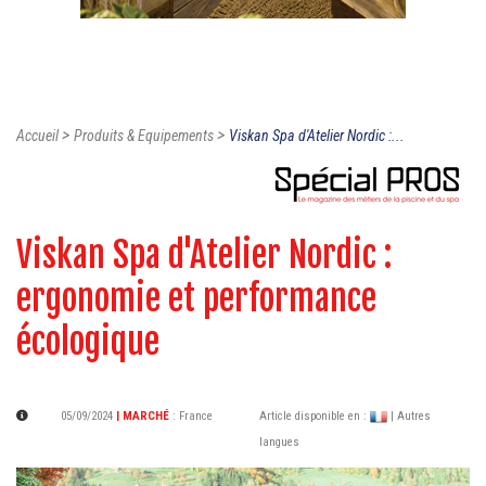
>
>
Accueil
Produits & Equipements
Viskan Spa d'Atelier Nordic :...
Viskan Spa d'Atelier Nordic :
ergonomie et performance
écologique
05/09/2024
| MARCHÉ
:
France
Article disponible en :
| Autres
langues