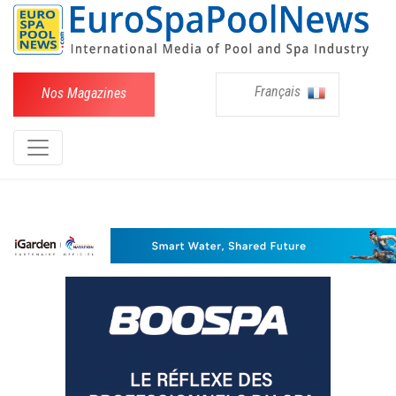
Français
Nos Magazines