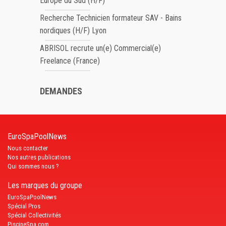
Europe du Sud (H/F)
Recherche Technicien formateur SAV - Bains
nordiques (H/F) Lyon
ABRISOL recrute un(e) Commercial(e)
Freelance (France)
DEMANDES
EuroSpaPoolNews
Nous contacter
Nos autres publications
Qui sommes nous ?
Les marques du groupe
EuroSpaPoolNews
Spécial Pros
Spécial Collectivités
PiscineSpa.com