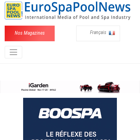
Français
Nos Magazines