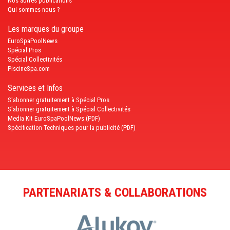
Nos autres publications
Qui sommes nous ?
Les marques du groupe
EuroSpaPoolNews
Spécial Pros
Spécial Collectivités
PiscineSpa.com
Services et Infos
S'abonner gratuitement à Spécial Pros
S'abonner gratuitement à Spécial Collectivités
Media Kit EuroSpaPoolNews (PDF)
Spécification Techniques pour la publicité (PDF)
PARTENARIATS & COLLABORATIONS