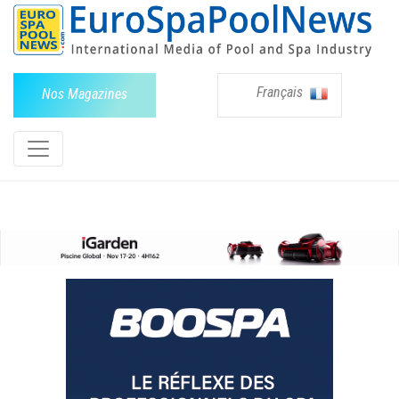
Français
Nos Magazines