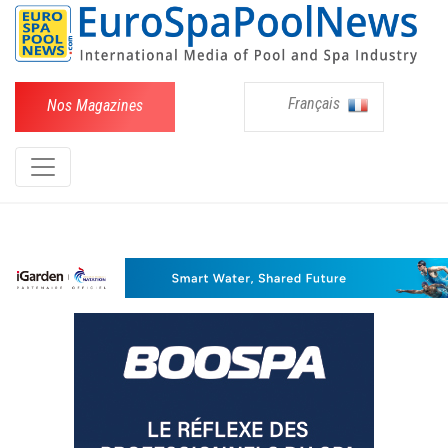
Français
Nos Magazines