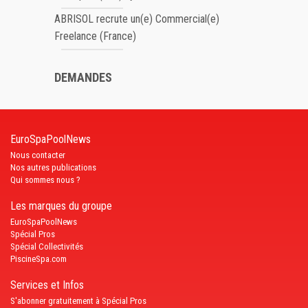
ABRISOL recrute un(e) Commercial(e)
Freelance (France)
DEMANDES
EuroSpaPoolNews
Nous contacter
Nos autres publications
Qui sommes nous ?
Les marques du groupe
EuroSpaPoolNews
Spécial Pros
Spécial Collectivités
PiscineSpa.com
Services et Infos
S'abonner gratuitement à Spécial Pros