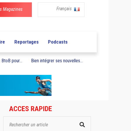
Français
s Magazines
ire
Reportages
Podcasts
BtoB pour...
Bien intégrer ses nouvelles...
ACCES RAPIDE