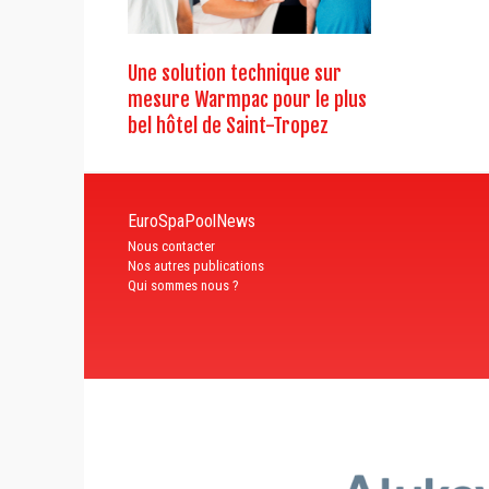
Une solution technique sur
mesure Warmpac pour le plus
bel hôtel de Saint-Tropez
EuroSpaPoolNews
Nous contacter
Nos autres publications
Qui sommes nous ?