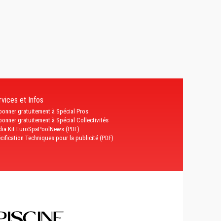
vices et Infos
bonner gratuitement à Spécial Pros
bonner gratuitement à Spécial Collectivités
ia Kit EuroSpaPoolNews (PDF)
cification Techniques pour la publicité (PDF)