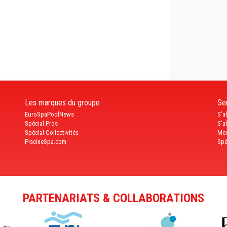
Les marques du groupe
Ser
EuroSpaPoolNews
S'a
Spécial Pros
S'a
Spécial Collectivités
Med
PiscineSpa.com
Spé
PARTENARIATS & COLLABORATIONS