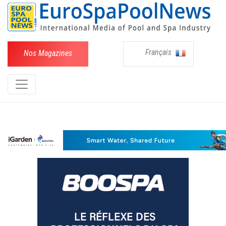
Français
Nos Magazines