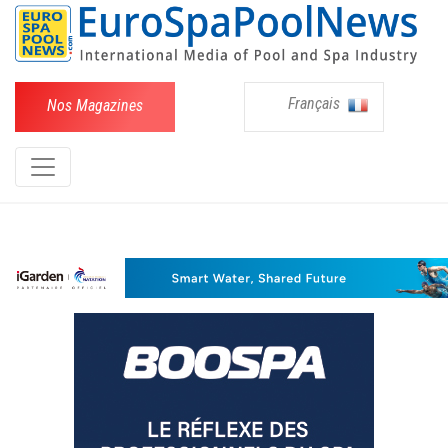
Français
Nos Magazines