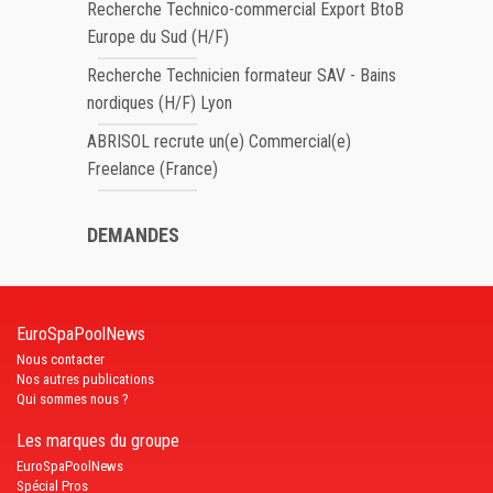
Recherche Technico-commercial Export BtoB
Europe du Sud (H/F)
Recherche Technicien formateur SAV - Bains
nordiques (H/F) Lyon
ABRISOL recrute un(e) Commercial(e)
Freelance (France)
DEMANDES
EuroSpaPoolNews
Nous contacter
Nos autres publications
Qui sommes nous ?
Les marques du groupe
EuroSpaPoolNews
Spécial Pros