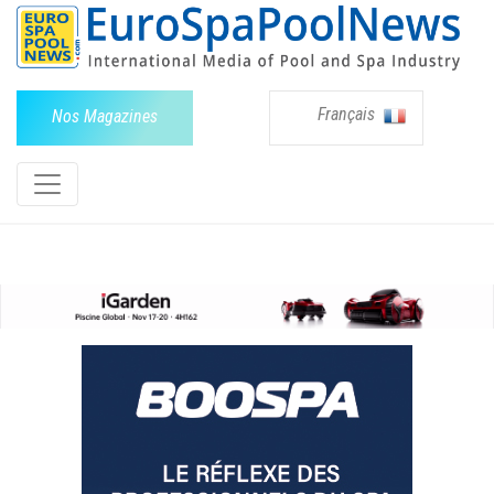
Français
Nos Magazines