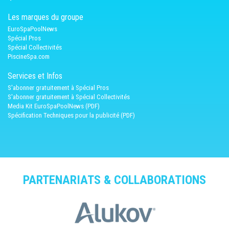
Les marques du groupe
EuroSpaPoolNews
Spécial Pros
Spécial Collectivités
PiscineSpa.com
Services et Infos
S'abonner gratuitement à Spécial Pros
S'abonner gratuitement à Spécial Collectivités
Media Kit EuroSpaPoolNews (PDF)
Spécification Techniques pour la publicité (PDF)
PARTENARIATS & COLLABORATIONS