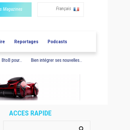
Français
s Magazines
ire
Reportages
Podcasts
BtoB pour...
Bien intégrer ses nouvelles...
ACCES RAPIDE