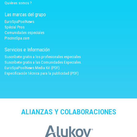
Quiénes somos ?
Las marcas del grupo
EuroSpaPoolNews
Spécial Pros
Comunidades especiales
PiscineSpa.com
Servicios e Información
Suscríbete gratis a los profesionales especiales
Suscríbete gratis a las Comunidades Especiales.
EuroSpaPoolNews Media Kit (PDF)
Especificación técnica para la publicidad (PDF)
ALIANZAS Y COLABORACIONES