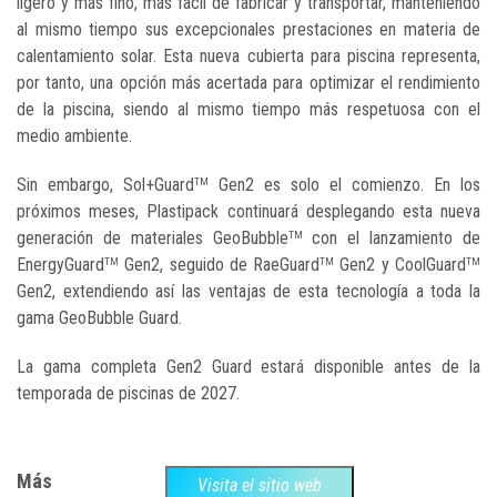
ligero y más fino, más fácil de fabricar y transportar, manteniendo
al mismo tiempo sus excepcionales prestaciones en materia de
calentamiento solar. Esta nueva cubierta para piscina representa,
por tanto, una opción más acertada para optimizar el rendimiento
de la piscina, siendo al mismo tiempo más respetuosa con el
medio ambiente.
Sin embargo, Sol+Guard
Gen2 es solo el comienzo. En los
TM
próximos meses, Plastipack continuará desplegando esta nueva
generación de materiales GeoBubble
con el lanzamiento de
TM
EnergyGuard
Gen2, seguido de RaeGuard
Gen2 y CoolGuard
TM
TM
TM
Gen2, extendiendo así las ventajas de esta tecnología a toda la
gama GeoBubble Guard.
La gama completa Gen2 Guard estará disponible antes de la
temporada de piscinas de 2027.
Más
Visita el sitio web