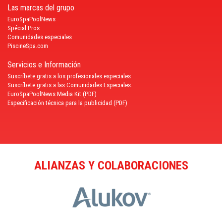
Las marcas del grupo
EuroSpaPoolNews
Spécial Pros
Comunidades especiales
PiscineSpa.com
Servicios e Información
Suscríbete gratis a los profesionales especiales
Suscríbete gratis a las Comunidades Especiales.
EuroSpaPoolNews Media Kit (PDF)
Especificación técnica para la publicidad (PDF)
ALIANZAS Y COLABORACIONES