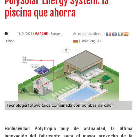
PolySolar Energy System: la
piscina que ahorra
11/04/2023
| MARCHÉ
:
Europe
,
Artículo disponible en :
France
| Otras lenguas
Tecnología fotovoltaica combinada con bombas de calor
Exclusividad Polytropic muy de actualidad, la última
innovación del fabricante saca el mayor provecho de la