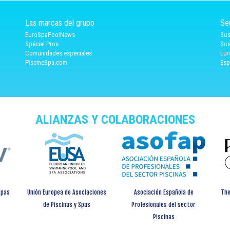
Las marcas del grupo
Se
EuroSpaPoolNews
Sus
Spécial Pros
Sus
Comunidades especiales
Eur
PiscineSpa.com
Esp
ALIANZAS Y COLABORACIONES
spas
Unión Europea de Asociaciones
Asociación Española de
The
de Piscinas y Spas
Profesionales del sector
Piscinas