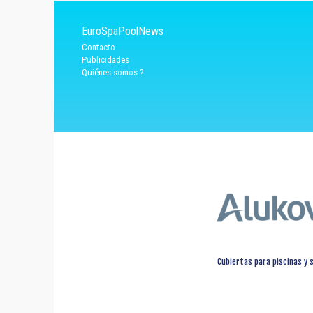
EuroSpaPoolNews
Contacto
Publicidades
Quiénes somos ?
Cubiertas para piscinas y 