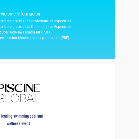
rvicios e Información
críbete gratis a los profesionales especiales
críbete gratis a las Comunidades Especiales.
oSpaPoolNews Media Kit (PDF)
ecificación técnica para la publicidad (PDF)
 leading swimming pool and
wellness event