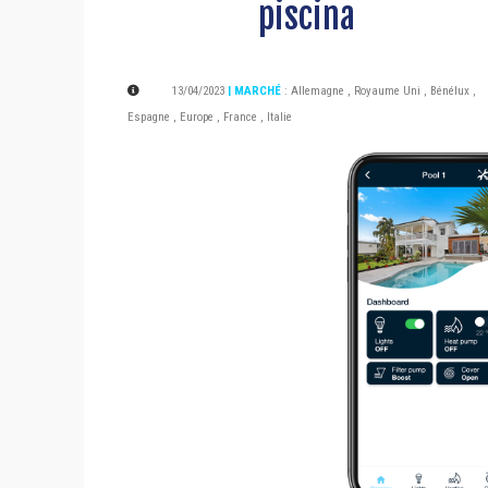
piscina
13/04/2023
| MARCHÉ
:
Allemagne
,
Royaume Uni
,
Bénélux
,
Espagne
,
Europe
,
France
,
Italie