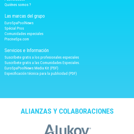
Quiénes somos ?
Las marcas del grupo
EuroSpaPoolNews
Spécial Pros
Comunidades especiales
PiscineSpa.com
Servicios e Información
Suscríbete gratis a los profesionales especiales
Suscríbete gratis a las Comunidades Especiales.
EuroSpaPoolNews Media Kit (PDF)
Especificación técnica para la publicidad (PDF)
ALIANZAS Y COLABORACIONES