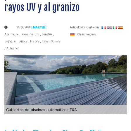
rayos UV y al granizo
26/04/2020
| MARCHÉ
:
Artículo disponible en :
Allemagne
,
Royaume Uni
,
Bénélux
,
| Otras lenguas
Espagne
,
Europe
,
France
,
Italie
,
Suisse
/ Autriche
Cubiertas de piscinas automáticas T&A