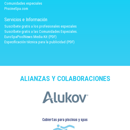
Comunidades especiales
PiscineSpa.com
Servicios e Información
Suscríbete gratis a los profesionales especiales
Suscríbete gratis a las Comunidades Especiales.
EuroSpaPoolNews Media Kit (PDF)
Especificación técnica para la publicidad (PDF)
ALIANZAS Y COLABORACIONES
Cubiertas para piscinas y spas