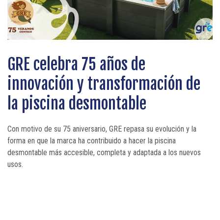
GRE celebra 75 años de
Desarrolle su visibilidad B2B con
Piscina Barcelona 2027 prioriza la
innovación y transformación de
nuestras soluciones print y
calidad de la oferta y del
la piscina desmontable
digitales 2026
visitante profesional
Con motivo de su 75 aniversario, GRE repasa su evolución y la
forma en que la marca ha contribuido a hacer la piscina
desmontable más accesible, completa y adaptada a los nuevos
usos.