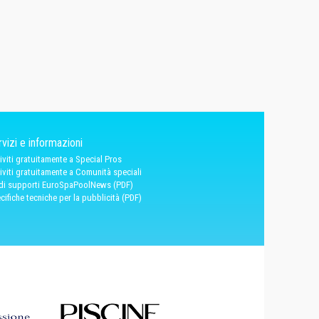
vizi e informazioni
riviti gratuitamente a Special Pros
riviti gratuitamente a Comunità speciali
 di supporti EuroSpaPoolNews (PDF)
cifiche tecniche per la pubblicità (PDF)