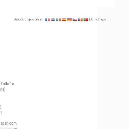
Articolo disponibile in :
| Altre lingue :
 Entlo.1a
one)
6
01
spsh.com
aspsh.com/