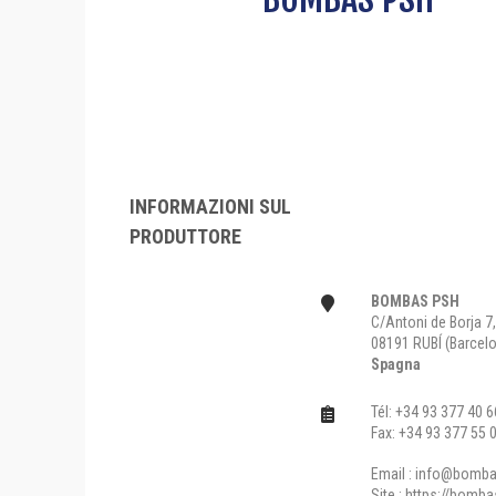
INFORMAZIONI SUL
PRODUTTORE
BOMBAS PSH
C/Antoni de Borja 7,
08191 RUBÍ (Barcel
Spagna
Tél: +34 93 377 40 6
Fax: +34 93 377 55 
Email :
info@bomba
Site :
https://bomb