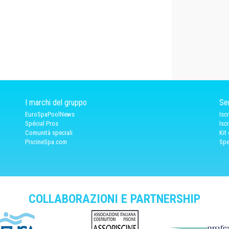
I marchi del gruppo
Ser
EuroSpaPoolNews
Isc
Spécial Pros
Isc
Comunità speciali
Kit
PiscineSpa.com
Spe
COLLABORAZIONI E PARTNERSHIP