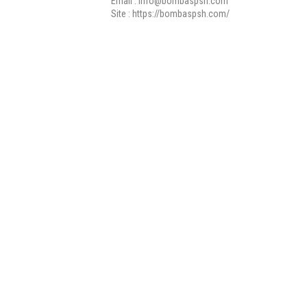
Email :
info@bombaspsh.com
Site :
https://bombaspsh.com/