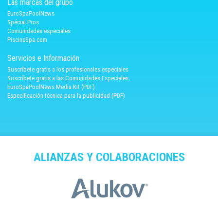
Las marcas del grupo
EuroSpaPoolNews
Spécial Pros
Comunidades especiales
PiscineSpa.com
Servicios e Información
Suscríbete gratis a los profesionales especiales
Suscríbete gratis a las Comunidades Especiales.
EuroSpaPoolNews Media Kit (PDF)
Especificación técnica para la publicidad (PDF)
ALIANZAS Y COLABORACIONES