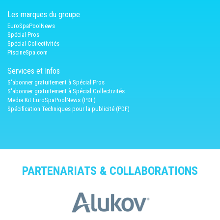
Les marques du groupe
EuroSpaPoolNews
Spécial Pros
Spécial Collectivités
PiscineSpa.com
Services et Infos
S'abonner gratuitement à Spécial Pros
S'abonner gratuitement à Spécial Collectivités
Media Kit EuroSpaPoolNews (PDF)
Spécification Techniques pour la publicité (PDF)
PARTENARIATS & COLLABORATIONS