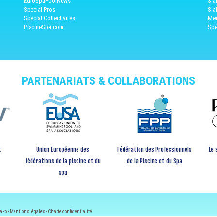
EuroSpaPoolNews
S'a
Spécial Pros
S'a
Spécial Collectivités
Med
PiscineSpa.com
Spé
PARTENARIATS & COLLABORATIONS
t
Union Européenne des
Fédération des Professionnels
Le 
fédérations de la piscine et du
de la Piscine et du Spa
spa
ako -
Mentions légales
-
Charte confidentialité