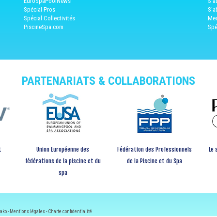
EuroSpaPoolNews
S'a
Spécial Pros
S'a
Spécial Collectivités
Med
PiscineSpa.com
Spé
PARTENARIATS & COLLABORATIONS
t
Union Européenne des
Fédération des Professionnels
Le 
fédérations de la piscine et du
de la Piscine et du Spa
spa
ako -
Mentions légales
-
Charte confidentialité