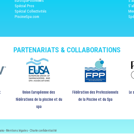
EuroSpaPoolNews
S'a
Spécial Pros
S'a
Spécial Collectivités
Med
PiscineSpa.com
Spé
PARTENARIATS & COLLABORATIONS
t
Union Européenne des
Fédération des Professionnels
Le 
fédérations de la piscine et du
de la Piscine et du Spa
spa
ako -
Mentions légales
-
Charte confidentialité