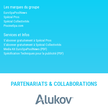
Les marques du groupe
EuroSpaPoolNews
Spécial Pros
Spécial Collectivités
PiscineSpa.com
Services et Infos
S'abonner gratuitement à Spécial Pros
S'abonner gratuitement à Spécial Collectivités
Media Kit EuroSpaPoolNews (PDF)
Spécification Techniques pour la publicité (PDF)
PARTENARIATS & COLLABORATIONS