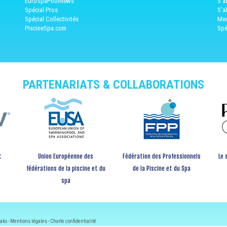
EuroSpaPoolNews
S'a
Spécial Pros
S'a
Spécial Collectivités
Med
PiscineSpa.com
Spé
PARTENARIATS & COLLABORATIONS
t
Union Européenne des
Fédération des Professionnels
Le 
fédérations de la piscine et du
de la Piscine et du Spa
spa
ako -
Mentions légales
-
Charte confidentialité