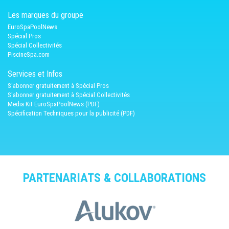
Les marques du groupe
EuroSpaPoolNews
Spécial Pros
Spécial Collectivités
PiscineSpa.com
Services et Infos
S'abonner gratuitement à Spécial Pros
S'abonner gratuitement à Spécial Collectivités
Media Kit EuroSpaPoolNews (PDF)
Spécification Techniques pour la publicité (PDF)
PARTENARIATS & COLLABORATIONS