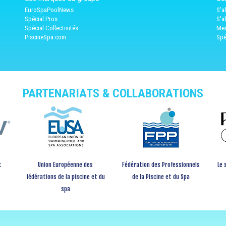
EuroSpaPoolNews
S'a
Spécial Pros
S'a
Spécial Collectivités
Med
PiscineSpa.com
Spé
PARTENARIATS & COLLABORATIONS
t
Union Européenne des
Fédération des Professionnels
Le 
fédérations de la piscine et du
de la Piscine et du Spa
spa