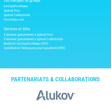
Les marques du groupe
EuroSpaPoolNews
Spécial Pros
Spécial Collectivités
PiscineSpa.com
Services et Infos
S'abonner gratuitement à Spécial Pros
S'abonner gratuitement à Spécial Collectivités
Media Kit EuroSpaPoolNews (PDF)
Spécification Techniques pour la publicité (PDF)
PARTENARIATS & COLLABORATIONS