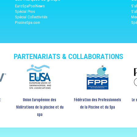
EuroSpaPoolNews
S'a
Spécial Pros
S'a
Spécial Collectivités
Med
PiscineSpa.com
Spé
PARTENARIATS & COLLABORATIONS
t
Union Européenne des
Fédération des Professionnels
Le 
fédérations de la piscine et du
de la Piscine et du Spa
spa