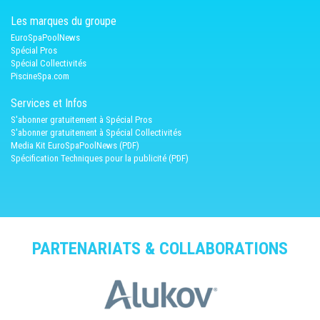
Les marques du groupe
EuroSpaPoolNews
Spécial Pros
Spécial Collectivités
PiscineSpa.com
Services et Infos
S'abonner gratuitement à Spécial Pros
S'abonner gratuitement à Spécial Collectivités
Media Kit EuroSpaPoolNews (PDF)
Spécification Techniques pour la publicité (PDF)
PARTENARIATS & COLLABORATIONS