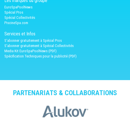
Les marques du groupe
EuroSpaPoolNews
Spécial Pros
Spécial Collectivités
PiscineSpa.com
Services et Infos
S'abonner gratuitement à Spécial Pros
S'abonner gratuitement à Spécial Collectivités
Media Kit EuroSpaPoolNews (PDF)
Spécification Techniques pour la publicité (PDF)
PARTENARIATS & COLLABORATIONS