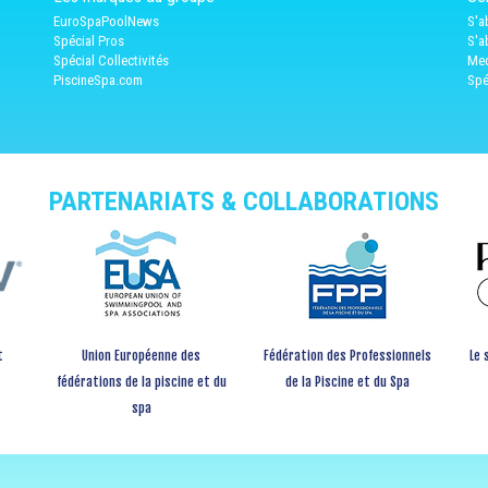
EuroSpaPoolNews
S'a
Spécial Pros
S'a
Spécial Collectivités
Med
PiscineSpa.com
Spé
PARTENARIATS & COLLABORATIONS
t
Union Européenne des
Fédération des Professionnels
Le 
fédérations de la piscine et du
de la Piscine et du Spa
spa