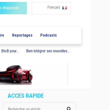
Français
s Magazines
ire
Reportages
Podcasts
BtoB pour...
Bien intégrer ses nouvelles...
ACCES RAPIDE