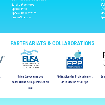
EuroSpaPoolNews
S'a
Spécial Pros
S'a
Spécial Collectivités
Med
PiscineSpa.com
Spé
PARTENARIATS & COLLABORATIONS
t
Union Européenne des
Fédération des Professionnels
Le 
fédérations de la piscine et du
de la Piscine et du Spa
spa