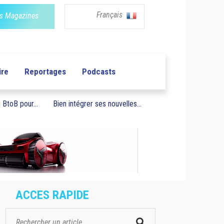
Français
s Magazines
ire
Reportages
Podcasts
BtoB pour...
Bien intégrer ses nouvelles...
ACCES RAPIDE