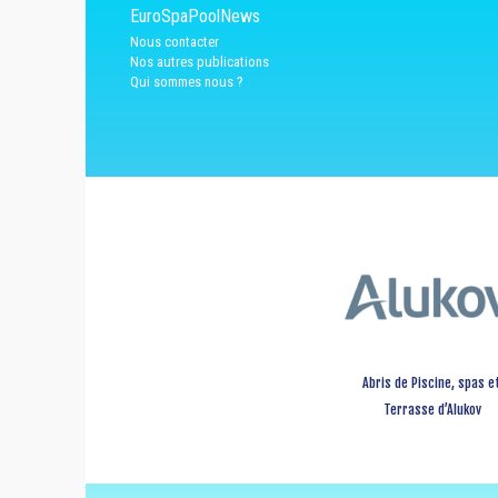
EuroSpaPoolNews
Nous contacter
Nos autres publications
Qui sommes nous ?
Abris de Piscine, spas e
Terrasse d’Alukov