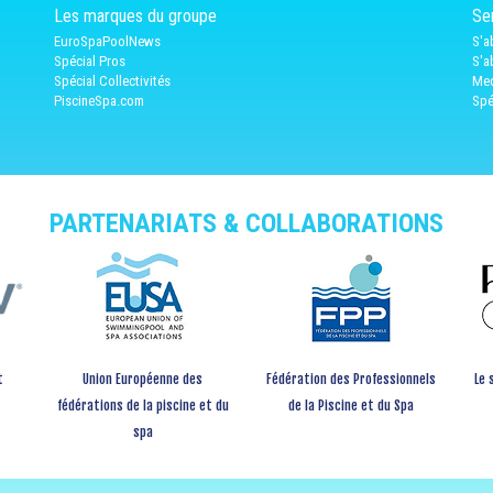
Les marques du groupe
Ser
EuroSpaPoolNews
S'a
Spécial Pros
S'a
Spécial Collectivités
Med
PiscineSpa.com
Spé
PARTENARIATS & COLLABORATIONS
t
Union Européenne des
Fédération des Professionnels
Le 
fédérations de la piscine et du
de la Piscine et du Spa
spa