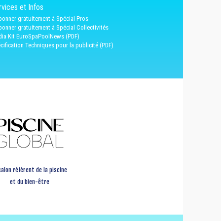
vices et Infos
bonner gratuitement à Spécial Pros
bonner gratuitement à Spécial Collectivités
ia Kit EuroSpaPoolNews (PDF)
cification Techniques pour la publicité (PDF)
salon référent de la piscine
et du bien-être