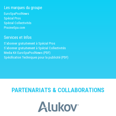
Les marques du groupe
EuroSpaPoolNews
Spécial Pros
Spécial Collectivités
PiscineSpa.com
Services et Infos
S'abonner gratuitement à Spécial Pros
S'abonner gratuitement à Spécial Collectivités
Media Kit EuroSpaPoolNews (PDF)
Spécification Techniques pour la publicité (PDF)
PARTENARIATS & COLLABORATIONS