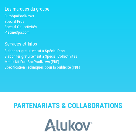
Les marques du groupe
EuroSpaPoolNews
Spécial Pros
Spécial Collectivités
PiscineSpa.com
Services et Infos
S'abonner gratuitement à Spécial Pros
S'abonner gratuitement à Spécial Collectivités
Media Kit EuroSpaPoolNews (PDF)
Spécification Techniques pour la publicité (PDF)
PARTENARIATS & COLLABORATIONS