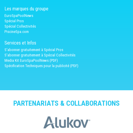
Les marques du groupe
EuroSpaPoolNews
Spécial Pros
Spécial Collectivités
PiscineSpa.com
Services et Infos
S'abonner gratuitement à Spécial Pros
S'abonner gratuitement à Spécial Collectivités
Media Kit EuroSpaPoolNews (PDF)
Spécification Techniques pour la publicité (PDF)
PARTENARIATS & COLLABORATIONS