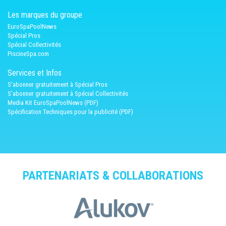
Les marques du groupe
EuroSpaPoolNews
Spécial Pros
Spécial Collectivités
PiscineSpa.com
Services et Infos
S'abonner gratuitement à Spécial Pros
S'abonner gratuitement à Spécial Collectivités
Media Kit EuroSpaPoolNews (PDF)
Spécification Techniques pour la publicité (PDF)
PARTENARIATS & COLLABORATIONS