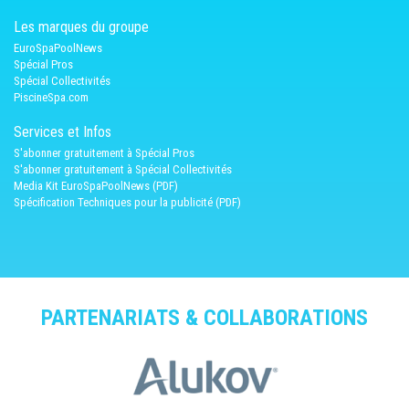
Les marques du groupe
EuroSpaPoolNews
Spécial Pros
Spécial Collectivités
PiscineSpa.com
Services et Infos
S'abonner gratuitement à Spécial Pros
S'abonner gratuitement à Spécial Collectivités
Media Kit EuroSpaPoolNews (PDF)
Spécification Techniques pour la publicité (PDF)
PARTENARIATS & COLLABORATIONS