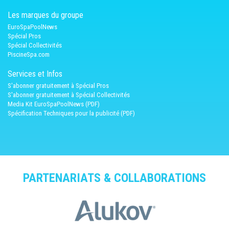
Les marques du groupe
EuroSpaPoolNews
Spécial Pros
Spécial Collectivités
PiscineSpa.com
Services et Infos
S'abonner gratuitement à Spécial Pros
S'abonner gratuitement à Spécial Collectivités
Media Kit EuroSpaPoolNews (PDF)
Spécification Techniques pour la publicité (PDF)
PARTENARIATS & COLLABORATIONS