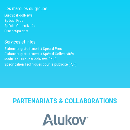
Les marques du groupe
EuroSpaPoolNews
Spécial Pros
Spécial Collectivités
PiscineSpa.com
Services et Infos
S'abonner gratuitement à Spécial Pros
S'abonner gratuitement à Spécial Collectivités
Media Kit EuroSpaPoolNews (PDF)
Spécification Techniques pour la publicité (PDF)
PARTENARIATS & COLLABORATIONS