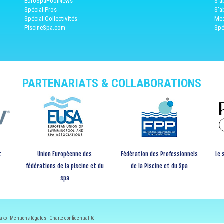
EuroSpaPoolNews
S'a
Spécial Pros
S'a
Spécial Collectivités
Med
PiscineSpa.com
Spé
PARTENARIATS & COLLABORATIONS
t
Union Européenne des
Fédération des Professionnels
Le 
fédérations de la piscine et du
de la Piscine et du Spa
spa
ako -
Mentions légales
-
Charte confidentialité