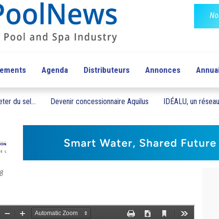
No
pements
Agenda
Distributeurs
Annonces
Annua
ter du sel...
Devenir concessionnaire Aquilus
IDÉALU, un réseau 
°8