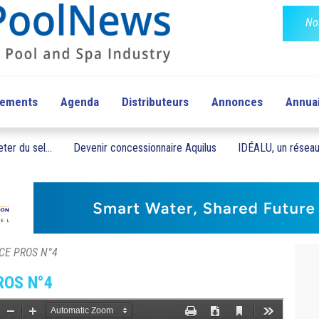
No
pements
Agenda
Distributeurs
Annonces
Annua
ter du sel...
Devenir concessionnaire Aquilus
IDÉALU, un réseau 
NCE PROS N°4
ROS N°4