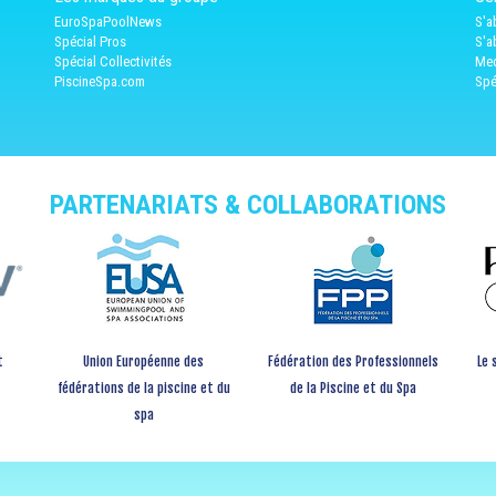
EuroSpaPoolNews
S'a
Spécial Pros
S'a
Spécial Collectivités
Med
PiscineSpa.com
Spé
PARTENARIATS & COLLABORATIONS
t
Union Européenne des
Fédération des Professionnels
Le 
fédérations de la piscine et du
de la Piscine et du Spa
spa