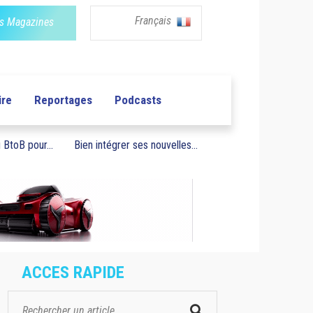
Français
s Magazines
ire
Reportages
Podcasts
BtoB pour...
Bien intégrer ses nouvelles...
ACCES RAPIDE