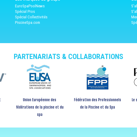
EuroSpaPoolNews
S'a
Spécial Pros
S'a
Spécial Collectivités
Med
PiscineSpa.com
Spé
PARTENARIATS & COLLABORATIONS
t
Union Européenne des
Fédération des Professionnels
Le 
fédérations de la piscine et du
de la Piscine et du Spa
spa