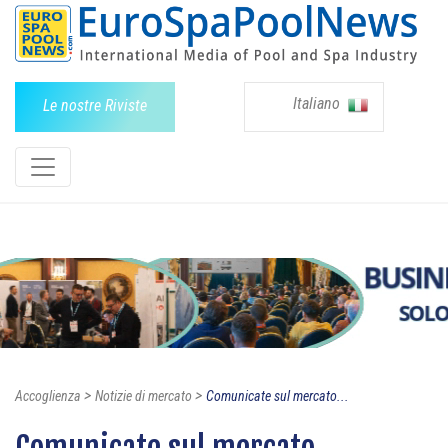
Italiano
Le nostre Riviste
>
>
Accoglienza
Notizie di mercato
Comunicate sul mercato...