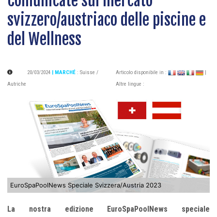
Comunicate sul mercato
svizzero/austriaco delle piscine e
del Wellness
20/03/2024
| MARCHÉ
:
Suisse /
Articolo disponibile in :
|
Autriche
Altre lingue :
EuroSpaPoolNews Speciale Svizzera/Austria 2023
La nostra edizione EuroSpaPoolNews speciale