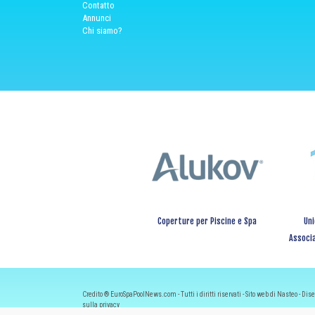
Contatto
Annunci
Chi siamo?
Coperture per Piscine e Spa
Uni
Associa
Credito ® EuroSpaPoolNews.com - Tutti i diritti riservati - Sito web di Nasteo - Dis
sulla privacy