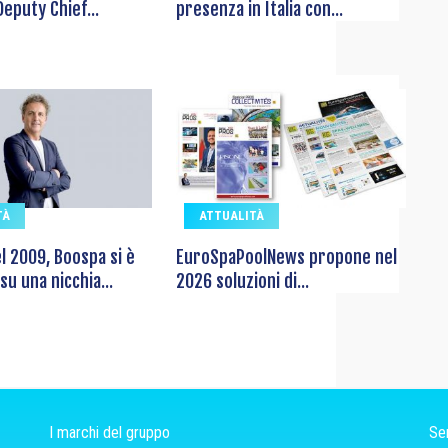
eputy Chief...
presenza in Italia con...
TÀ
ATTUALITÀ
l 2009, Boospa si è
EuroSpaPoolNews propone nel
su una nicchia...
2026 soluzioni di...
I marchi del gruppo
Ser