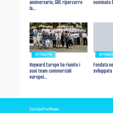
anniversario, GRE ripercorre
nominato D
la...
ATTUALITÀ
ATTUALI
Hayward Europe ha riunito i
Fondata ne
suoi team commerciali
sviluppata 
europei...
EuroSpaPoolNews