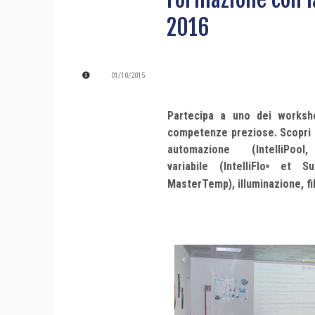
2016
01/10/2015
Partecipa a uno dei worksho
competenze preziose. Scopri le 
automazione
(IntelliPoo
variabile
(IntelliFlo
et Su
®
MasterTemp)
, illuminazione, f