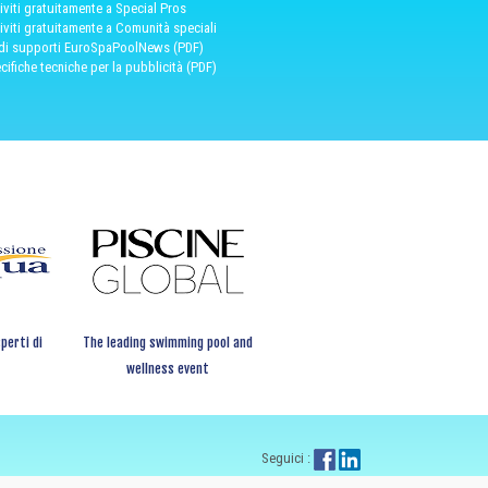
riviti gratuitamente a Special Pros
riviti gratuitamente a Comunità speciali
 di supporti EuroSpaPoolNews (PDF)
cifiche tecniche per la pubblicità (PDF)
perti di
The leading swimming pool and
wellness event
Seguici :