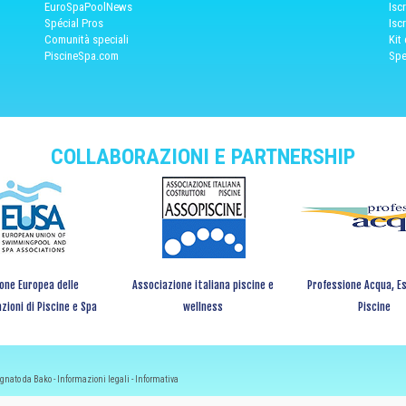
EuroSpaPoolNews
Isc
Spécial Pros
Isc
Comunità speciali
Kit
PiscineSpa.com
Spe
COLLABORAZIONI E PARTNERSHIP
one Europea delle
Associazione italiana piscine e
Professione Acqua, Es
zioni di Piscine e Spa
wellness
Piscine
egnato da Bako -
Informazioni legali
-
Informativa