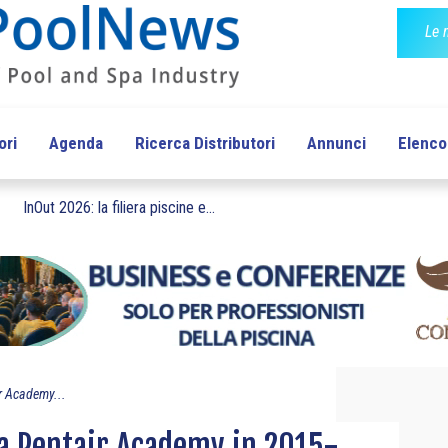
Le 
ori
Agenda
Ricerca Distributori
Annunci
Elenco 
InOut 2026: la filiera piscine e...
r Academy...
a Pentair Academy in 2015-