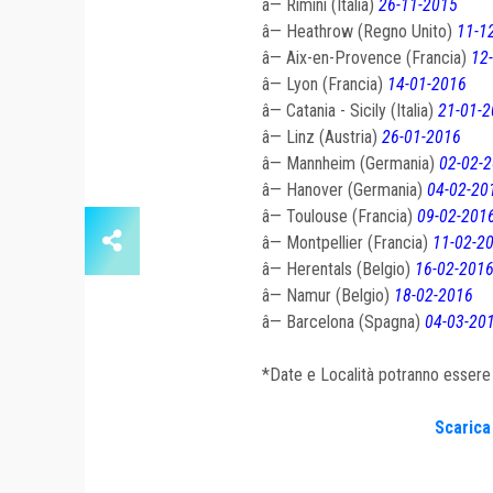
â—
Rimini (Italia)
26-11-2015
â—
Heathrow (Regno Unito)
11-1
â—
Aix-en-Provence (Francia)
12
â—
Lyon (Francia)
14-01-2016
â—
Catania - Sicily (Italia)
21-01-
â—
Linz (Austria)
26-01-2016
â—
Mannheim (Germania)
02-02-
â—
Hanover (Germania)
04-02-20
â—
Toulouse (Francia)
09-02-201
â—
Montpellier (Francia)
11-02-2
â—
Herentals (Belgio)
16-02-201
â—
Namur (Belgio)
18-02-2016
â—
Barcelona (Spagna)
04-03-20
*Date e Località potranno essere
Scarica 