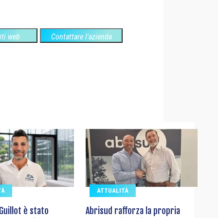
siti web
Contattare l'azienda
TÀ
ATTUALITÀ
Guillot è stato
Abrisud rafforza la propria