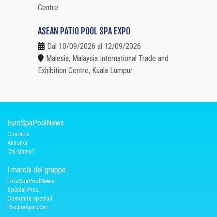
Centre
ASEAN PATIO POOL SPA EXPO
Dal 10/09/2026 al 12/09/2026
Malesia, Malaysia International Trade and
Exhibition Centre, Kuala Lumpur
EuroSpaPoolNews
Contatto
Annunci
Chi siamo?
I marchi del gruppo
EuroSpaPoolNews
Spécial Pros
Comunità speciali
PiscineSpa.com