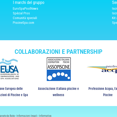
I marchi del gruppo
Ser
EuroSpaPoolNews
Isc
Spécial Pros
Isc
Comunità speciali
Kit
PiscineSpa.com
Spe
COLLABORAZIONI E PARTNERSHIP
one Europea delle
Associazione italiana piscine e
Professione Acqua, Es
zioni di Piscine e Spa
wellness
Piscine
egnato da Bako -
Informazioni legali
-
Informativa