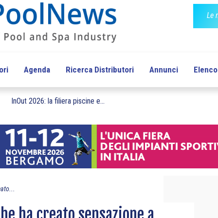
Le 
ori
Agenda
Ricerca Distributori
Annunci
Elenco 
InOut 2026: la filiera piscine e...
eato...
 che ha creato sensazione a