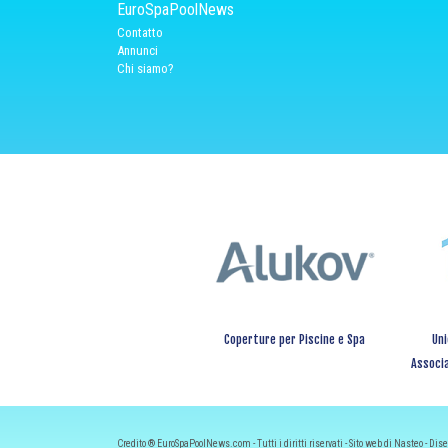
EuroSpaPoolNews
Contatto
Annunci
Chi siamo?
Coperture per Piscine e Spa
Uni
Associa
Credito ® EuroSpaPoolNews.com - Tutti i diritti riservati - Sito web di Nasteo - Dis