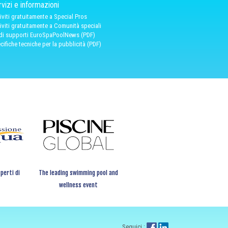
vizi e informazioni
riviti gratuitamente a Special Pros
riviti gratuitamente a Comunità speciali
 di supporti EuroSpaPoolNews (PDF)
cifiche tecniche per la pubblicità (PDF)
perti di
The leading swimming pool and
wellness event
Seguici :