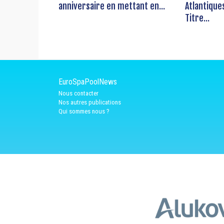
anniversaire en mettant en...
Atlantique
Titre...
EuroSpaPoolNews
Nous contacter
Nos autres publications
Qui sommes nous ?