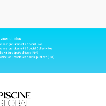
vices et Infos
bonner gratuitement à Spécial Pros
bonner gratuitement à Spécial Collectivités
ia Kit EuroSpaPoolNews (PDF)
cification Techniques pour la publicité (PDF)