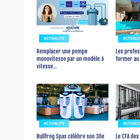
ACTUALITE
ACTUALI
Remplacer une pompe
Les profes
monovitesse par un modèle à
former au 
vitesse...
ACTUALITE
ACTUALI
Bullfrog Spas célèbre son 30e
Le CFA des