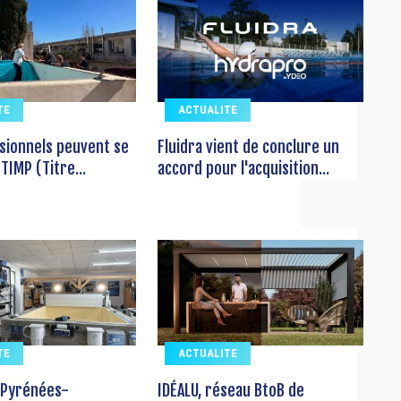
TE
ACTUALITE
sionnels peuvent se
Fluidra vient de conclure un
TIMP (Titre...
accord pour l'acquisition...
TE
ACTUALITE
 Pyrénées-
IDÉALU, réseau BtoB de