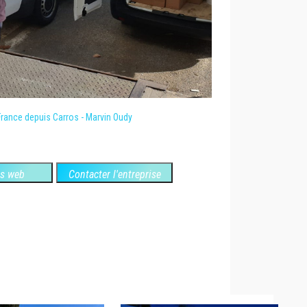
rance depuis Carros - Marvin Oudy
es web
Contacter l'entreprise