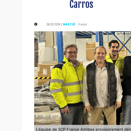
Carros
28/02/2024
| MARCHÉ
:
France
L'équipe de SCP France Antibes provisoirement délo