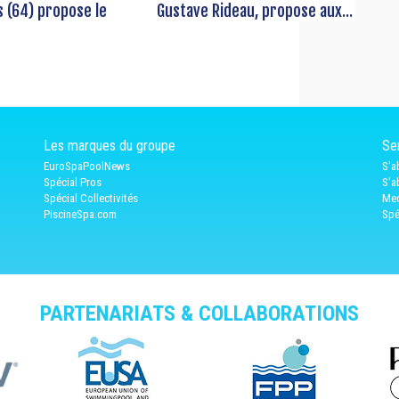
s (64) propose le
Gustave Rideau, propose aux...
Les marques du groupe
Ser
EuroSpaPoolNews
S'a
Spécial Pros
S'a
Spécial Collectivités
Med
PiscineSpa.com
Spé
PARTENARIATS & COLLABORATIONS