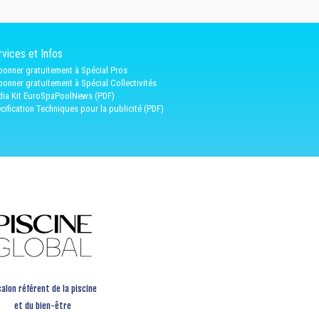
vices et Infos
bonner gratuitement à Spécial Pros
bonner gratuitement à Spécial Collectivités
ia Kit EuroSpaPoolNews (PDF)
cification Techniques pour la publicité (PDF)
salon référent de la piscine
et du bien-être