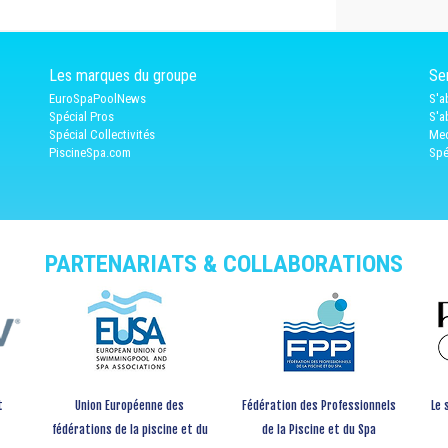
Les marques du groupe
Ser
EuroSpaPoolNews
S'a
Spécial Pros
S'a
Spécial Collectivités
Med
PiscineSpa.com
Spé
PARTENARIATS & COLLABORATIONS
t
Union Européenne des
Fédération des Professionnels
Le 
fédérations de la piscine et du
de la Piscine et du Spa