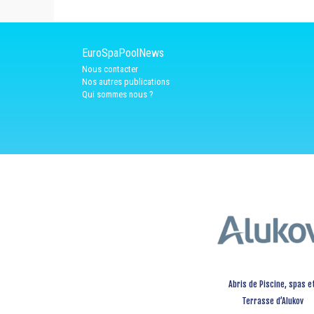
EuroSpaPoolNews
Nous contacter
Nos autres publications
Qui sommes nous ?
Abris de Piscine, spas e
Terrasse d’Alukov