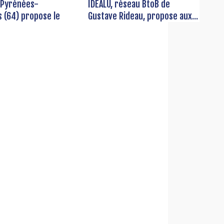
 Pyrénées-
IDÉALU, réseau BtoB de
s (64) propose le
Gustave Rideau, propose aux...