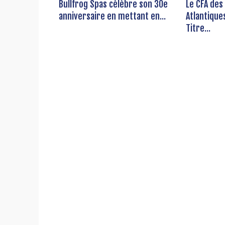
Bullfrog Spas célèbre son 30e
Le CFA des
anniversaire en mettant en...
Atlantique
Titre...